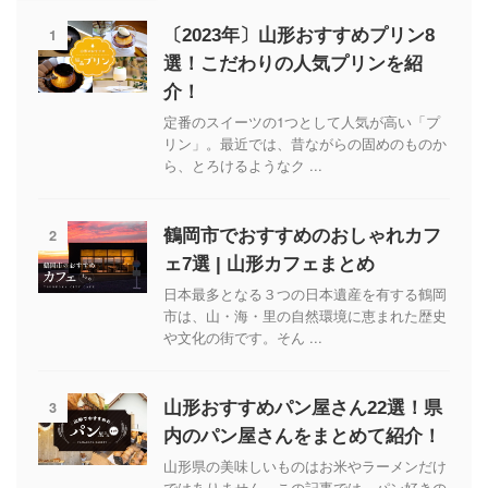
1
〔2023年〕山形おすすめプリン8
選！こだわりの人気プリンを紹
介！
定番のスイーツの1つとして人気が高い「プ
リン」。最近では、昔ながらの固めのものか
ら、とろけるようなク ...
2
鶴岡市でおすすめのおしゃれカフ
ェ7選 | 山形カフェまとめ
日本最多となる３つの日本遺産を有する鶴岡
市は、山・海・里の自然環境に恵まれた歴史
や文化の街です。そん ...
3
山形おすすめパン屋さん22選！県
内のパン屋さんをまとめて紹介！
山形県の美味しいものはお米やラーメンだけ
ではありません。この記事では、パン好きの