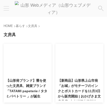
HOME
>
暮らす
>
文房具
>
文房具
【山形発ブランド】畳を使
【新商品】山形県上山市発
った文房具、雑貨ブランド
「お城」がモチーフのイン
「TATAMI papeterie / タタ
クとポストカードを11月3日
ミパペトリー 」が誕⽣
から販売開始 | おかげさま文
房具店×上山城郷土資料館