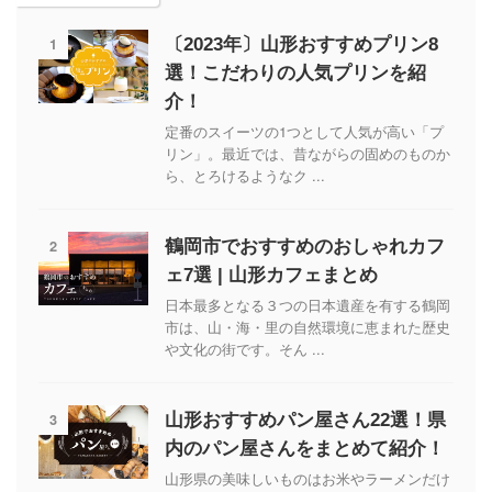
1
〔2023年〕山形おすすめプリン8
選！こだわりの人気プリンを紹
介！
定番のスイーツの1つとして人気が高い「プ
リン」。最近では、昔ながらの固めのものか
ら、とろけるようなク ...
2
鶴岡市でおすすめのおしゃれカフ
ェ7選 | 山形カフェまとめ
日本最多となる３つの日本遺産を有する鶴岡
市は、山・海・里の自然環境に恵まれた歴史
や文化の街です。そん ...
3
山形おすすめパン屋さん22選！県
内のパン屋さんをまとめて紹介！
山形県の美味しいものはお米やラーメンだけ