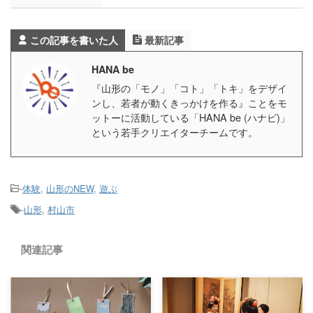
この記事を書いた人
最新記事
HANA be
『⼭形の「モノ」「コト」「トキ」をデザイ
ンし、若者が動くきっかけを作る』ことをモ
ットーに活動している「HANA be (ハナビ)」
という若⼿クリエイターチームです。
-
体験
,
山形のNEW
,
遊ぶ
-
山形
,
村山市
関連記事