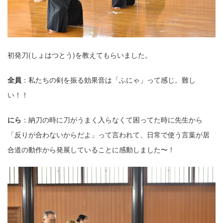
初発⼑(しょはつとう)を教えてもらいました。
全員
：私たちの剣を振る効果⾳は「ふにゃ」って感じ。難し
い！！
にら
：納⼑の時に⼑がうまく⼊らなくて困ってた時に先⽣から
「反りが合わないからだよ」って⾔われて、⽇常で使う⾔葉が居
合道の動作から発展していることに感動しました〜！