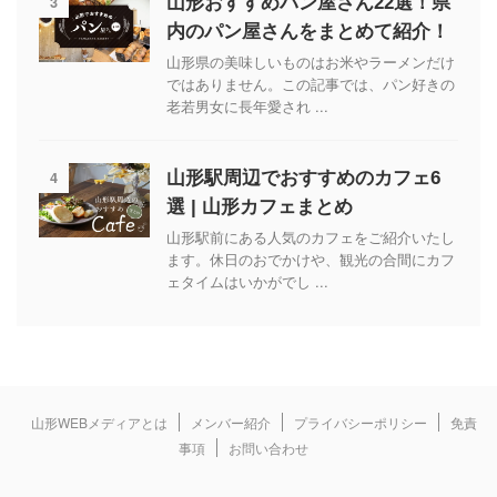
3
山形おすすめパン屋さん22選！県
内のパン屋さんをまとめて紹介！
山形県の美味しいものはお米やラーメンだけ
ではありません。この記事では、パン好きの
老若男女に長年愛され ...
4
山形駅周辺でおすすめのカフェ6
選 | 山形カフェまとめ
山形駅前にある人気のカフェをご紹介いたし
ます。休日のおでかけや、観光の合間にカフ
ェタイムはいかがでし ...
山形WEBメディアとは
メンバー紹介
プライバシーポリシー
免責
事項
お問い合わせ