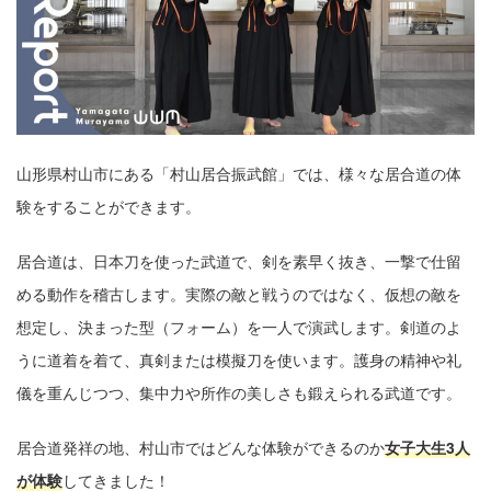
山形県村山市にある「村山居合振武館」では、様々な居合道の体
験をすることができます。
居合道は、⽇本⼑を使った武道で、剣を素早く抜き、⼀撃で仕留
める動作を稽古します。実際の敵と戦うのではなく、仮想の敵を
想定し、決まった型（フォーム）を⼀⼈で演武します。剣道のよ
うに道着を着て、真剣または模擬⼑を使います。護⾝の精神や礼
儀を重んじつつ、集中⼒や所作の美しさも鍛えられる武道です。
居合道発祥の地、村⼭市ではどんな体験ができるのか
⼥⼦⼤⽣3⼈
が体験
してきました！