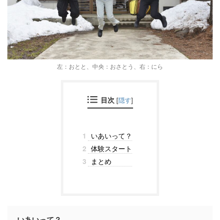
左：おとと、中央：おさとう、右：にら
目次
[
隠す
]
1
いあいって？
2
体験スタート
3
まとめ
いあいって？