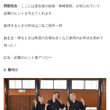
阿部先⽣
：ここには居合道の始祖「林崎甚助」が祀られていて、
必勝のヒントを与えてくれます。
参拝するときの作法は⼆礼⼆拍⼿⼀拝
おとと
：帰るときは⿃居の左側を歩くなど参拝のお作法を初めて
知った！
にら
：必勝のヒント激アツだ〜
2. 着付け