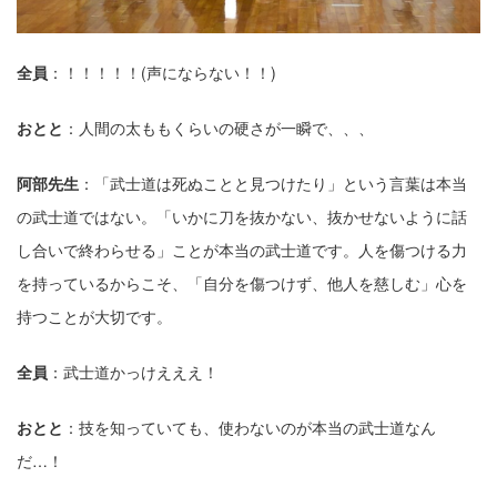
全員
：！！！！！(声にならない！！)
おとと
：⼈間の太ももくらいの硬さが⼀瞬で、、、
阿部先⽣
：「武⼠道は死ぬことと⾒つけたり」という⾔葉は本当
の武⼠道ではない。「いかに⼑を抜かない、抜かせないように話
し合いで終わらせる」ことが本当の武⼠道です。⼈を傷つける⼒
を持っているからこそ、「⾃分を傷つけず、他⼈を慈しむ」⼼を
持つことが⼤切です。
全員
：武⼠道かっけえええ！
おとと
：技を知っていても、使わないのが本当の武⼠道なん
だ…！