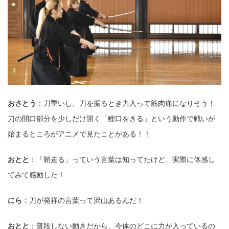
おさとう
：⼑重いし、⼑を振るとき⼒⼊って筋⾁痛になりそう！
⼑の開⼝部分を少しだけ開く「鯉⼝をきる」という動作で戦いが
始まるところがアニメで⾒たことがある！！
おとと
：「鞘⾛る」っていう⾔葉は知ってたけど、実際に体感し
てみて感動した！
にら
：⼑が発祥の⾔葉って沢⼭あるんだ！
おとと
：普段しない動きだから、今体のどこに⼒が⼊っているの