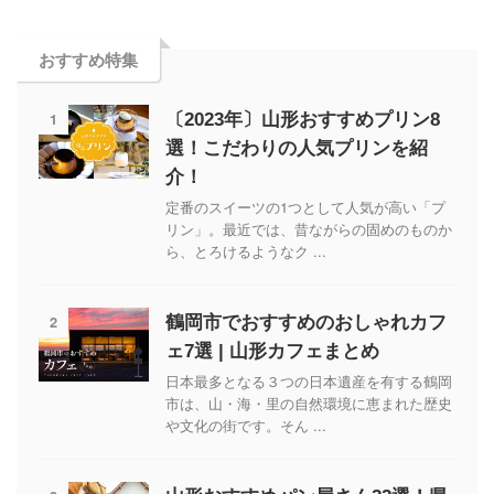
おすすめ特集
1
〔2023年〕山形おすすめプリン8
選！こだわりの人気プリンを紹
介！
定番のスイーツの1つとして人気が高い「プ
リン」。最近では、昔ながらの固めのものか
ら、とろけるようなク ...
2
鶴岡市でおすすめのおしゃれカフ
ェ7選 | 山形カフェまとめ
日本最多となる３つの日本遺産を有する鶴岡
市は、山・海・里の自然環境に恵まれた歴史
や文化の街です。そん ...