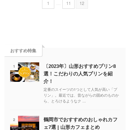
1
…
11
12
おすすめ特集
1
〔2023年〕山形おすすめプリン8
選！こだわりの人気プリンを紹
介！
定番のスイーツの1つとして人気が高い「プ
リン」。最近では、昔ながらの固めのものか
ら、とろけるようなク ...
2
鶴岡市でおすすめのおしゃれカフ
ェ7選 | 山形カフェまとめ