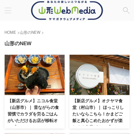
HOME
>
山形のNEW
>
山形のNEW
【新店グルメ】ニコル食堂
【新店グルメ】オクヤマ食
（山形市）｜ 昔ながらの食
堂（村山市）｜ ほっこりし
習慣でカラダを労るごはん
たいならこちら！かまどご
がいただけるお店が移転オ
飯と真心こめたおかずが楽
ープン
しめる食堂がオープン