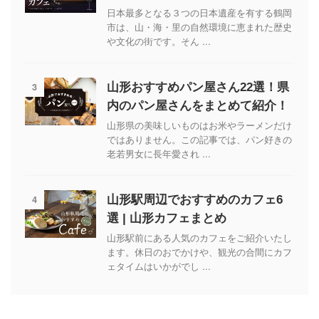
日本最多となる３つの日本遺産を有する鶴岡
市は、山・海・里の自然環境に恵まれた歴史
や文化の街です。そん ...
3
山形おすすめパン屋さん22選！県
内のパン屋さんをまとめて紹介！
山形県の美味しいものはお米やラーメンだけ
ではありません。この記事では、パン好きの
老若男女に長年愛され ...
4
山形駅周辺でおすすめのカフェ6
選 | 山形カフェまとめ
山形駅前にある人気のカフェをご紹介いたし
ます。休日のおでかけや、観光の合間にカフ
ェタイムはいかがでし ...