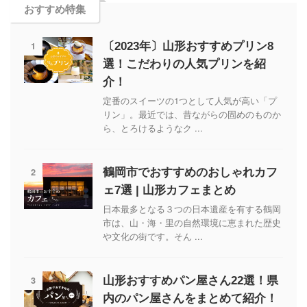
おすすめ特集
1
〔2023年〕山形おすすめプリン8
選！こだわりの人気プリンを紹
介！
定番のスイーツの1つとして人気が高い「プ
リン」。最近では、昔ながらの固めのものか
ら、とろけるようなク ...
2
鶴岡市でおすすめのおしゃれカフ
ェ7選 | 山形カフェまとめ
日本最多となる３つの日本遺産を有する鶴岡
市は、山・海・里の自然環境に恵まれた歴史
や文化の街です。そん ...
3
山形おすすめパン屋さん22選！県
内のパン屋さんをまとめて紹介！