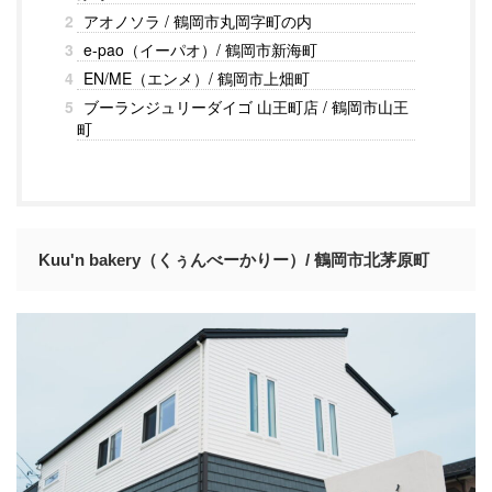
2
アオノソラ / 鶴岡市丸岡字町の内
3
e-pao（イーパオ）/ 鶴岡市新海町
4
EN/ME（エンメ）/ 鶴岡市上畑町
5
ブーランジュリーダイゴ 山王町店 / 鶴岡市山王
町
Kuu'n bakery（くぅんべーかりー）/ 鶴岡市北茅原町