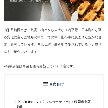
山形県鶴岡市は、気高い山々から広大な庄内平野、日本海へと至
る変化に富んだ地形の中で、海の幸・山の幸に恵まれた豊かな食
文化を有しています。そんな誇り高き地で愛されているパン屋さ
んをご紹介いたします。
※掲載店舗は今後も随時更新していく予定です。
目次
[
隠す
]
1
Kuu'n bakery（くぅんべーかりー）/ 鶴岡市北茅
原町