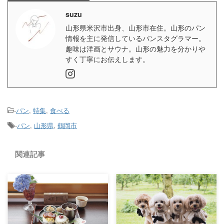
suzu
山形県米沢市出身、山形市在住。山形のパン
情報を主に発信しているパンスタグラマー。
趣味は洋画とサウナ。山形の魅力を分かりや
すく丁寧にお伝えします。
-
パン
,
特集
,
食べる
-
パン
,
山形県
,
鶴岡市
関連記事