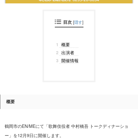
目次
[
隠す
]
1
概要
2
出演者
3
開催情報
概要
鶴岡市のEN/MEにて「歌舞伎役者 中村橋吾 トークディナーショ
ー」を12月9日に開催します。