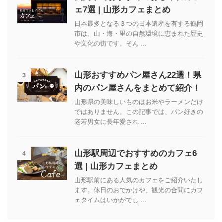
ェ7選 | 山形カフェまとめ
日本最多となる３つの日本遺産を有する鶴岡
市は、山・海・里の自然環境に恵まれた歴史
や文化の街です。そん ...
3
山形おすすめパン屋さん22選！県
内のパン屋さんをまとめて紹介！
山形県の美味しいものはお米やラーメンだけ
ではありません。この記事では、パン好きの
老若男女に長年愛され ...
4
山形駅周辺でおすすめのカフェ6
選 | 山形カフェまとめ
山形駅前にある人気のカフェをご紹介いたし
ます。休日のおでかけや、観光の合間にカフ
ェタイムはいかがでし ...