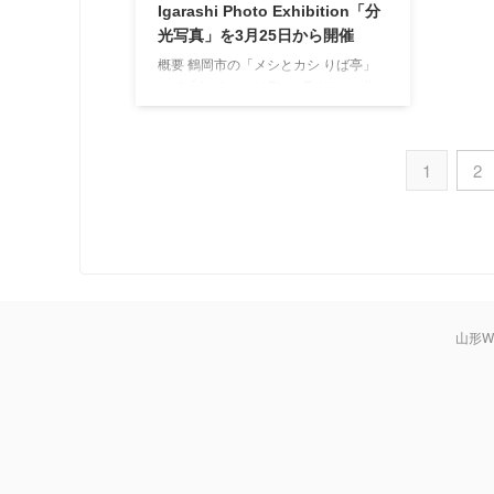
Igarashi Photo Exhibition「分
ントと
桜のライトアップや物産展、演奏会や
す。 当日
光写真」を3月25日から開催
伝統芸能の披露など、様々なイベント
が開催されます。また関連イベントと
概要 鶴岡市の「メシとカシ りば亭」
してスタンプラリーや桜の苗 ...
にて「Joe Igarashi Photo Exhibition 分
光写真」を3月25日から開催します。
鶴岡市関川地区を拠点に活動するフォ
トグラファーのJoe Igarashiさん。この
1
2
度市内の「メシとカシ りば亭」の2階
スペースにて、写真展を開催します。
「分光写真」と題した今回の写真展、
「写真」や「画像」という営為を分解
し、AIによるプログラムの生成による
新たな姿を再構築しようとする試みが
作品となったものです。デジタル写真
の色要素である赤・緑・青（RGB）の
山形W
要素に ...