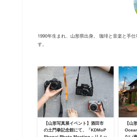
1990年生まれ、山形県出身。 珈琲と音楽と手
す。
【山形写真展イベント】酒田市
【山形
の土門拳記念館にて、「KDMoP
Oce
Shonai Photo Meeting－リミッ
ない