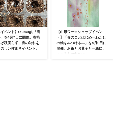
近に感じ、暮らしに取り入れる
「There’s no place like home」を開催し
けとなりたい、という思いのも
ます。「UNDER THE SUN」オーナー
プンした同店。厳選された抹茶
の中川優也＆スタッフの谷田誠人が、
子を楽しむことができます。 料
地元帰省中に訪れたEN/MEでオーナー
ニュー 季節の和菓子と飲み物セ
の笹原夫妻と出会ったことがきっかけ
日本茶） 店内では抹茶をはじ
でイベントの企画がスタート。同じ山
イベント】tsumugi,「春
【山形ワークショップイベン
本茶をベースとしたアレンジド
形県出身の同世代の思いが重なり、
」を4月7日に開催。春植
ト】「春のことはじめ―わたし
を、美味しい和菓子と一緒に楽
「There’s no place like home」を開催す
とができます。 （左上）和菓子
れば秋実らず。春の訪れを
の軸をみつける―」を4月6日に
ることとなりま ...
 ...
たのしい種まきイベント。
開催。お茶とお菓子と一緒に、
こころをかたちに。
鶴岡市の民田で少量多品種の野菜
いる「tsumugi,」が、4月7日
概要 鶴岡市の花梨亭にて「春のことは
種まきイベント＆オープンデー
じめ―わたしの軸をみつける」を4月6
春蒔」を開催します。 「旬な野
日に開催します。 「自分のなかのこと
むぎ、人をつむぎ、場所をつむ
ばを書にして、『軸』を書く」体験を
いう思いのもと、2022年の4月
行う本イベント。冬から春へ移り変わ
た「tsumugi,（ツムギ）」。
るなかで、自分の意識や思いを自由に
ら「もっとみんなに農業や野菜
表現して解き放つ体験をしてほしい、
を知ってもらう」ため、月に一
という思いから企画されました。 本イ
のオープンデーを開催する予定
ベントでは「掛け軸」の絵や書の部分
その初回のオープンデーを、み
を、酒田市在住の「點 Ten」さんを講
ワイワイ楽しむ春の種まきイベ
師に自分のことばで書く、という体験