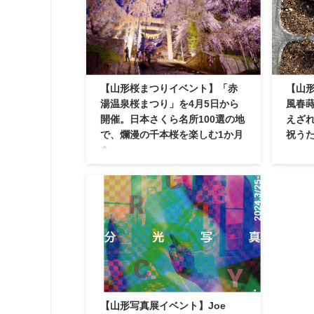
ンした同店。珈琲にスイーツ、お食事
茶を身
などを、お店で実際に扱っている素敵
きっか
な陶器を用いてゆっくりと味わうこと
とオー
ができます。 外観 店舗はチャコール
と和菓
グレーを基調としたシャープな印象の
理・メ
建物。山形から米沢方面へと向かう国
ット（
【山形桜まつりイベント】「赤
【山形
道13号線沿い、米沢市に入ってすぐの
め、日
ところに位置しています。道路沿いの
湯温泉桜まつり」を4月5日から
風春蒔
リンク
大きな看板が目印。 ...
しむこ
開催。日本さくら名所100選の地
えざ
/ 日本茶ラ
で、爛漫の千本桜を楽しむ1か月
祝う
を。
概要 
を育てて
概要 南陽市の烏帽子山公園にて「赤湯
に春の
温泉桜まつり」を4月1日から開催しま
「春風
す。 「日本さくら名所100選」にも数
菜をつ
えられる桜の名所「烏帽子山（えぼし
ぐ」と
やま）公園」。日本最大級のエドヒガ
に始まっ
ンザクラの群生地でもあり、4月の桜
今年か
の時期には、小高い山の公園中に約千
のこと
本の桜が咲き誇ります。地域の人のみ
度の畑
ならず、県内外からも多くの観光客が
です。
訪れるこちらの桜まつり、期間中は日
【山形写真展イベント】Joe
んなで
中の桜を楽しめることはもちろん、夜