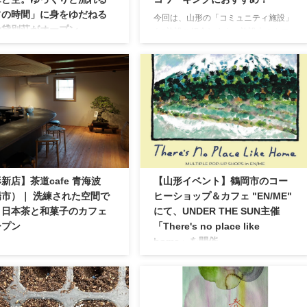
フの時間」に身をゆだねる
今回は、山形の「コミュニティ施設」
の貸別荘がオープン
を3施設ご紹介します。施設内のカフ
ェや店舗のご利用はもちろん、各種イ
年7月24日オープン予定 山形県と
ベントや展示会等の開催、レンタルス
の県境に位置する鶴岡市鼠ヶ関
ペースの使用など、さまざまな用途で
日1組限定の海辺の貸別荘
ご利用いただけます。お出かけの際の
enHouse Ocean（グリーンハウス
ご参考に、ぜひチェックしてみてくだ
ャン）」が7月にオープン予定
さいね。※イベント等の開催状況や視
鼠ヶ関の海をすぐ目の前にした
察利用の詳細などは、紹介先の各サイ
の施設のコンセプトは「青春の
トをご覧ください。 施設名市町村施設
い」。時間とともに表情を変え
所在地開館時間①やまがたクリエイテ
を、気の置けない仲間たちと眺
ィブシティセンターQ1山形市山形県山
ら過ごす時間は、なにものにも
新店】茶道cafe 青海波
【山形イベント】鶴岡市のコー
形市本町1-5-19（山形市立第一小学校
たい旅の思い出になることでし
旧校舎）9:00~22:00②OND川西町山形
市）｜ 洗練された空間で
ヒーショップ＆カフェ "EN/ME"
 おすすめのポイント 鼠ヶ関の
県西置賜郡川 ...
う日本茶と和菓子のカフェ
にて、UNDER THE SUN主催
を心ゆくまで味わえる眺望 2階
ーシャンビュー GreenHouse
ープン
「There's no place like
home」を開催
年4月6日オープン 山形県南陽市の
ニティ施設「つるのこ」内にオ
概要 鶴岡市のコーヒーショップ＆カフ
した「茶道cafe 青海波」。訪れ
ェ「EN/ME」にて、4月20日と21日の2
様にくつろぎと癒しの「お茶の
日間、東京都池尻大橋のヘアサロン＆
き」を提供したい、そして日本
古着屋のUNDER THE SUN主催