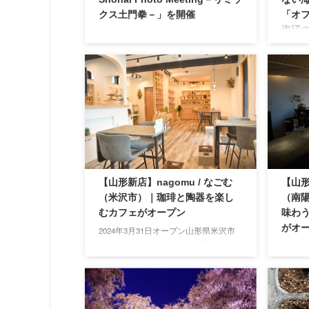
クス土門拳－」を開催
「オ
海辺
概要 酒田市の土門拳記念館にて
「KDMoP」を9月27日から10月22日ま
2024
で開催中です。 「KDMoP」とは土門
新潟県
拳記念館の英語名（Ken Domon
に、1
Museum of Photography)。2023年11月
「Gre
に、地元庄内地域の写真家や美術家た
オーシ
ちを中心とした交流や活動の場を新た
です。
に創出することを目指し、立ち上げら
こちら
れたプロジェクトです。 写真表現が多
お手伝
様化する今日にあって、20世紀を代表
る風景
する写真家、土門拳の故郷である庄内
めなが
【山形新店】nagomu / なごむ
【山形
エリアで、現代作家の活動の場を広げ
代えが
（米沢市）｜珈琲と陶器を楽し
（南陽
ていく、という想いから、本イベント
ょう。
が企画されました。 本 ...
むカフェがオープン
味わ
海と空
からのオ
がオ
2024年3月31日オープン山形県米沢市
...
に、珈琲と暮らしを彩る陶器を楽しめ
2024
るカフェ「nagomu」がオープンしまし
コミュ
た。日々の暮らしの中で当たり前のよ
ープン
うに使っている「陶器」。その魅力を
たお客
共有したい、という思いのもとオープ
ひとと