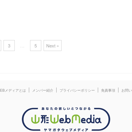
して企画したのが本イベントで
を行います。花梨亭の美しい庭を眺
はtsumugi,の畑で ①朝か ...
め、お茶やお菓子を楽しみながら、自
分の心の中のことばをじっくりと書に
していく時間を味わうこと ...
3
…
5
Next »
EBメディアとは
メンバー紹介
プライバシーポリシー
免責事項
お問い