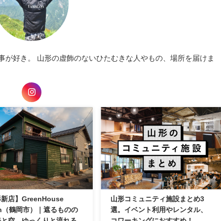
仕事が好き。 山形の虚飾のないひたむきな人やもの、場所を届けま
新店】GreenHouse
山形コミュニティ施設まとめ3
an（鶴岡市）｜遮るものの
選。イベント利用やレンタル、
海と空。ゆっくりと流れる
コワーキングにおすすめ！