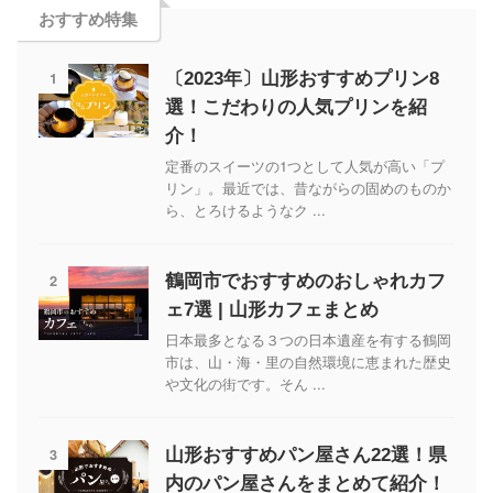
おすすめ特集
1
〔2023年〕山形おすすめプリン8
選！こだわりの人気プリンを紹
介！
定番のスイーツの1つとして人気が高い「プ
リン」。最近では、昔ながらの固めのものか
ら、とろけるようなク ...
2
鶴岡市でおすすめのおしゃれカフ
ェ7選 | 山形カフェまとめ
日本最多となる３つの日本遺産を有する鶴岡
市は、山・海・里の自然環境に恵まれた歴史
や文化の街です。そん ...
3
山形おすすめパン屋さん22選！県
内のパン屋さんをまとめて紹介！