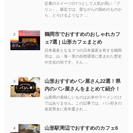
定番のスイーツの1つとして人気が高い「プ
リン」。最近では、昔ながらの固めのものか
ら、とろけるようなク ...
2
鶴岡市でおすすめのおしゃれカフ
ェ7選 | 山形カフェまとめ
日本最多となる３つの日本遺産を有する鶴岡
市は、山・海・里の自然環境に恵まれた歴史
や文化の街です。そん ...
3
山形おすすめパン屋さん22選！県
内のパン屋さんをまとめて紹介！
山形県の美味しいものはお米やラーメンだけ
ではありません。この記事では、パン好きの
老若男女に長年愛され ...
4
山形駅周辺でおすすめのカフェ6