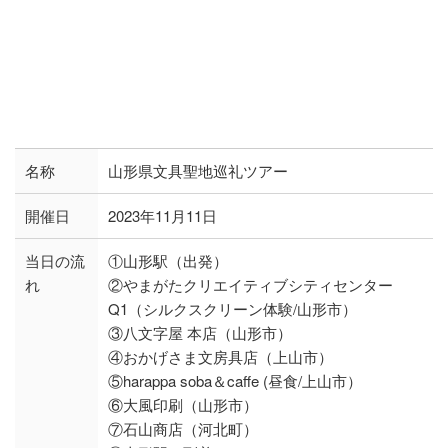
名称
山形県文具聖地巡礼ツアー
開催日
2023年11月11日
当日の流
①山形駅（出発）
れ
②やまがたクリエイティブシティセンター
Q1（シルクスクリーン体験/山形市）
③八文字屋 本店（山形市）
④おかげさま文房具店（上山市）
⑤harappa soba＆caffe (昼食/上山市）
⑥大風印刷（山形市）
⑦石山商店（河北町）