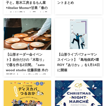
子と。彩木工房まるもん屋
ントまとめ
×Atelier Momo×甘果「春の
いろどり花うつわ展」を1月
26日から開催
【山形オーダー会イベン
【山形ライブパフォーマン
ト】自分だけの「木取り」
スイベント】「島地保武×環
で器を作る2日間。「sato
ROY『ありか』」を1月14日
wood studio 佐藤辰徳 木の
に開催
器受注会」を1月13日,14日
に開催