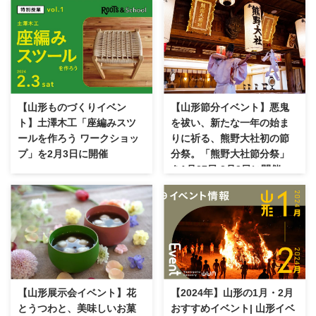
【山形ものづくりイベン
【山形節分イベント】悪鬼
ト】土澤木工「座編みスツ
を祓い、新たな一年の始ま
ールを作ろう ワークショッ
りに祈る、熊野大社初の節
プ」を2月3日に開催
分祭。「熊野大社節分祭」
を1月27日,2月3日に開催
【山形展示会イベント】花
【2024年】山形の1月・2月
とうつわと、美味しいお菓
おすすめイベント| 山形イベ