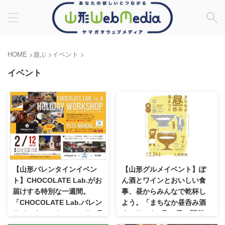
HOME
>
遊ぶ
>
イベント
>
イベント
【山形バレンタインイベン
【山形グルメイベント】ぽ
ト】CHOCOLATE Lab.がお
ん酒とワインとおいしい食
届けする特別な一週間。
事、昼からみんなで乾杯し
「CHOCOLATE Lab.バレン
よう。「まちなか昼呑み酒
タインウィーク2024」を2月
まつり」を2月24日に開催
9日～14日にかけて開催