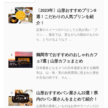
1
〔2023年〕山形おすすめプリン8
選！こだわりの人気プリンを紹
介！
定番のスイーツの1つとして人気が高い「プ
リン」。最近では、昔ながらの固めのものか
ら、とろけるようなク ...
2
鶴岡市でおすすめのおしゃれカフ
ェ7選 | 山形カフェまとめ
日本最多となる３つの日本遺産を有する鶴岡
市は、山・海・里の自然環境に恵まれた歴史
や文化の街です。そん ...
3
山形おすすめパン屋さん22選！県
内のパン屋さんをまとめて紹介！
山形県の美味しいものはお米やラーメンだけ