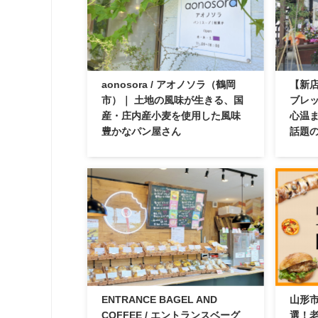
aonosora / アオノソラ（鶴岡
【新店
市）｜ 土地の風味が生きる、国
ブレッ
産・庄内産小麦を使用した風味
心温
豊かなパン屋さん
話題
ENTRANCE BAGEL AND
山形市
COFFEE / エントランスベーグ
選！